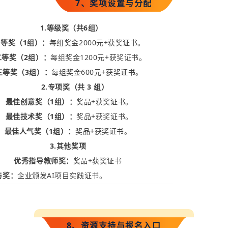
7、奖项设置与分配
1.
等级奖
（
共
6
组）
等奖（
1
组）
：
每组奖金
200
0
元
+
获奖证书。
等奖（
2
组）
：
每组奖金
1200
元
+
获奖证书。
三等奖（
3
组）
：
每组奖金
6
00
元
+
获奖证书。
2.
专项奖（
共
3
组）
最佳创意奖（
1
组）
：
奖
品
+
获奖证书。
最佳技术奖（
1
组）
：
奖品
+
获奖证书。
最佳人气奖（
1
组）
：
奖品
+
获奖证书。
3.
其
他
奖项
优秀指导教师
奖
：
奖品
+
获奖证书
奖
：
企业颁发
AI
项
目
实践证书。
8、资源支持与报名入口