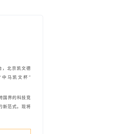
台，北京凯文德
“
中马凯文杯
”
跨国界的科技竞
的新范式。现将