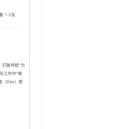
备
 1-2
名
。打
破传
统
“
为
际工作中
“
难
者（
Dev
）使