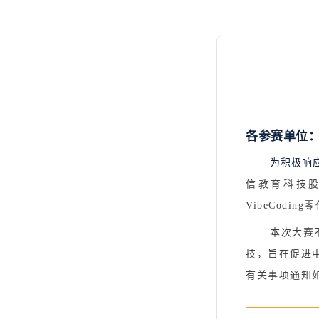
各参赛单位
为积极响
信教育科技
VibeCoding
零
本次
大赛
技，旨在促进
有关事项通知