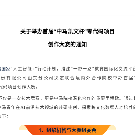
关于举办首届“中马凯文杯”零代码项目
创作大赛的通知
：
应国家
“
人工智能
+”
行
动计划，搭建
“
一带一路
”
教育国际化交流平
股份有限公司山东分公司决定联合境内外合作院校举办首届
代
码项目
创作大赛。
不仅是一次
技术竞赛，更是中马院校深化合作的重要里程碑。通过
中马青年在
AI
前沿技术领域的共研共创，探索跨文化数智人才培养
如下：
1、
组织机构与大赛组委会