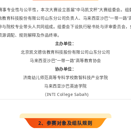
赛事专业性与公平性，本次大赛设立
首届
“
中马凯文杯
”
大赛组委会
。组
信教育科技股份有限公司山东分公司负责人、马来西亚沙巴
“
一带一路
”
参与院校专业带头人共同组成。组委会下设执
行
秘书处与
评审委员会，
资源调配、
规则解释及作品终审
。
主
办
单位
：
北京凯文德信教育科技股份有限
公司山东分公司
马来西亚沙
巴
“
一
带一路
”
高等教
育协
会
协
办
单位
：
济南幼儿师范高等专科学校
数
智科技产业学院
马来西亚沙巴英迪学院
（
INTI C
oll
ege Sabah)
2、参赛对象及组队规则