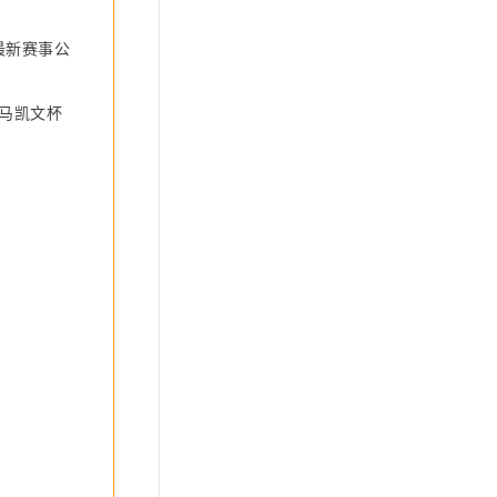
最
新
赛
事
公
马凯文杯