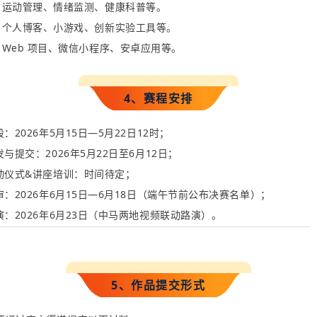
：
运动管理、情绪监测、健康科普等。
：
个人博客、小游戏、创新实验工具等。
：
Web
项目、微信小程序、安卓应用等。
4、赛程安排
段
：
2026
年
5
月
15
日
—
5
月
22
日
12
时；
发与提交
：
2026
年
5
月
2
2
日至
6
月
12
日；
动仪式
&
讲座培
训：
时
间待定；
审
：
2026
年
6
月
15
日—
6
月
18
日（端午节
前
公布决赛名单）；
演
：
2026
年
6
月
23
日（中马两地视
频联
动路演）。
5、作品提交形式