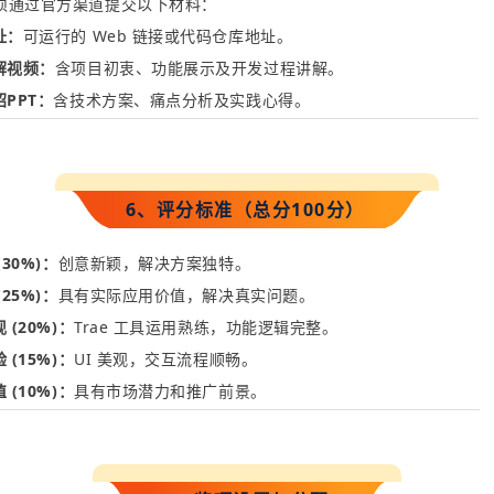
须通过官
方
渠道提交以下材料：
址
：
可运行的
Web
链接
或
代码仓库地址。
解视频
：
含项目初衷、功能
展示及开发
过程讲解。
绍
PPT
：
含技术方案、痛点分
析及实
践心得。
6、评分标准（总分100分）
(30%)
：
创意新颖，
解决
方案独特。
(25%)
：
具有实际应用价值
，解
决真实问题。
现
(20%)
：
Trae
工具运用熟
练，
功能逻辑完整。
验
(15%)
：
UI
美
观，交互
流程顺畅。
值
(10%)
：
具有市场
潜力
和推广前景。