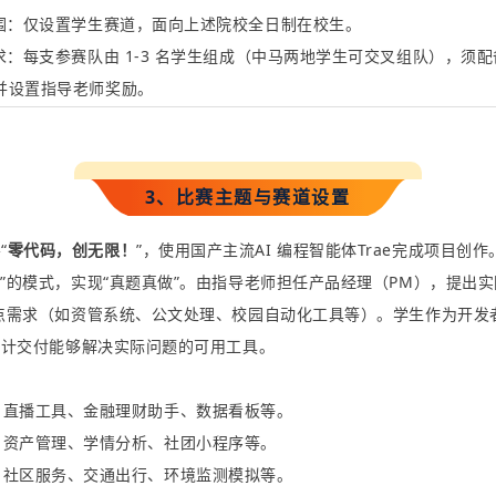
围
：仅设置学生
赛
道，面向上述院校全日制
在
校生。
求
：每支参赛队由
 1-3 
名学生组成（
中马两地学
生可交叉组队），须配
并设置
指导
老师奖励。
3、比赛主题与赛道设置
导
“
零代码，创无限！
”
，使用国产主流
AI
编程智能体
Trae
完成项目创作
发
”
的模式，实现
“
真题真做
”
。由指导老师担任产品经理
（
PM
），
提出实
点需求（如资管系统、公文处理、校园自
动化工具等）。学生作为开发
设计交付能够解决实际问题的
可用工具。
：
：
直播工具、金融理财助手、数据看板等。
：
资产管理、学情分析、社团小程序等。
：
社区服务、交通出行、环境监测模拟等。