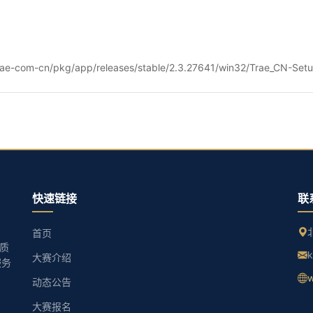
ae-com-cn/pkg/app/releases/stable/2.3.27641/win32/Trae_CN-Setu
快速链接
联
首页
优质
k
大赛介绍
服务
动态公告
大赛报名