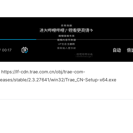
ps://lf-cdn.trae.com.cn/obj/trae-com-
leases/stable/2.3.27641/win32/Trae_CN-Setup-x64.exe